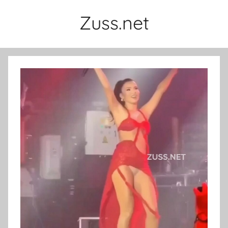
İçeriğe
Zuss.net
atla