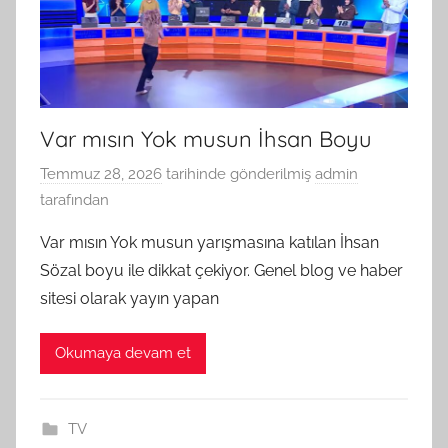
Var mısın Yok musun İhsan Boyu
Temmuz 28, 2026
tarihinde gönderilmiş
admin
tarafından
Var mısın Yok musun yarışmasına katılan İhsan
Sözal boyu ile dikkat çekiyor. Genel blog ve haber
sitesi olarak yayın yapan
Okumaya devam et
TV