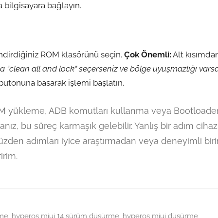
a bilgisayara bağlayın.
indirdiğiniz ROM klasörünü seçin.
Çok Önemli:
Alt kısımda
la “clean all and lock” seçerseniz ve bölge uyuşmazlığı varsa 
butonuna basarak işlemi başlatın.
 yükleme, ADB komutları kullanma veya Bootloader k
nız, bu süreç karmaşık gelebilir. Yanlış bir adım ciha
u yüzden adımları iyice araştırmadan veya deneyimli b
rim.
rme
,
hyperos miui 14 sürüm düşürme
,
hyperos miui düşürme