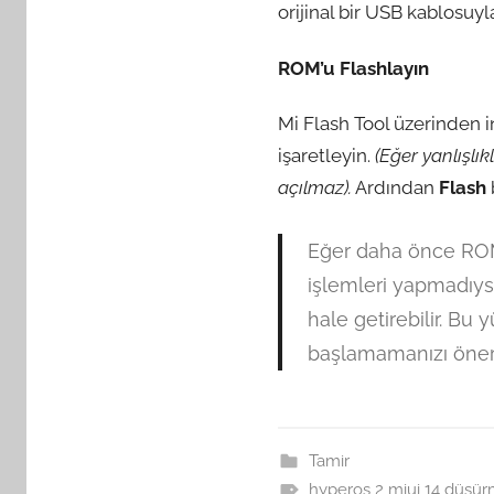
orijinal bir USB kablosuyl
ROM’u Flashlayın
Mi Flash Tool üzerinden 
işaretleyin.
(Eğer yanlışlık
açılmaz).
Ardından
Flash
Eğer daha önce ROM
işlemleri yapmadıysa
hale getirebilir. B
başlamamanızı öneri
Tamir
hyperos 2 miui 14 düşü