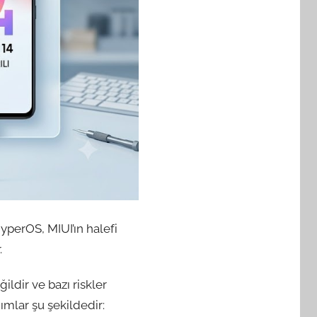
yperOS, MIUI’ın halefi
.
ldir ve bazı riskler
ımlar şu şekildedir: