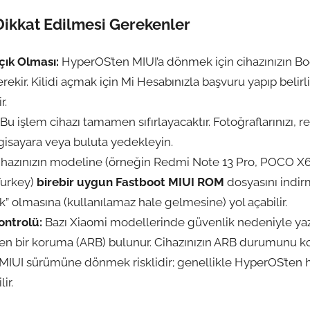
 Dikkat Edilmesi Gerekenler
çık Olması:
HyperOS’ten MIUI’a dönmek için cihazınızın Boo
ekir. Kilidi açmak için Mi Hesabınızla başvuru yapıp belirli
r.
Bu işlem cihazı tamamen sıfırlayacaktır. Fotoğraflarınızı, r
lgisayara veya buluta yedekleyin.
hazınızın modeline (örneğin Redmi Note 13 Pro, POCO X6 
Turkey)
birebir uygun Fastboot MIUI ROM
dosyasını indir
k” olmasına (kullanılamaz hale gelmesine) yol açabilir.
ontrolü:
Bazı Xiaomi modellerinde güvenlik nedeniyle ya
en bir koruma (ARB) bulunur. Cihazınızın ARB durumunu 
 MIUI sürümüne dönmek risklidir; genellikle HyperOS’ten 
ir.