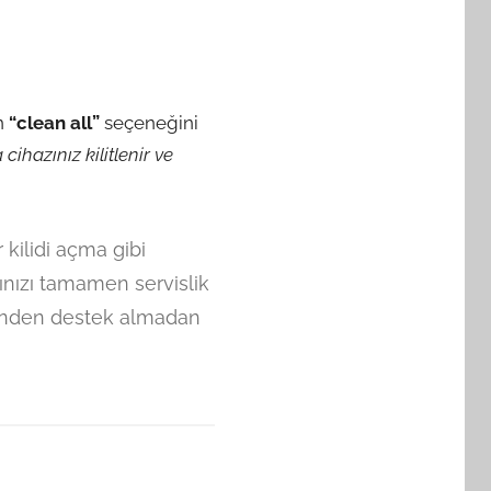
n
“clean all”
seçeneğini
cihazınız kilitlenir ve
ilidi açma gibi
zınızı tamamen servislik
irinden destek almadan